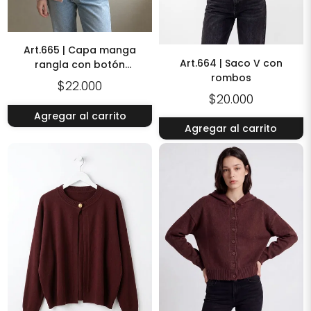
Art.665 | Capa manga
Art.664 | Saco V con
rangla con botón
rombos
dorado
$22.000
$20.000
Agregar al carrito
Agregar al carrito