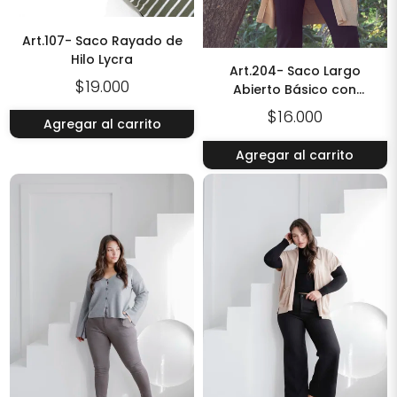
Art.107- Saco Rayado de
Hilo Lycra
Art.204- Saco Largo
$19.000
Abierto Básico con
Bolsillo
$16.000
Agregar al carrito
Agregar al carrito